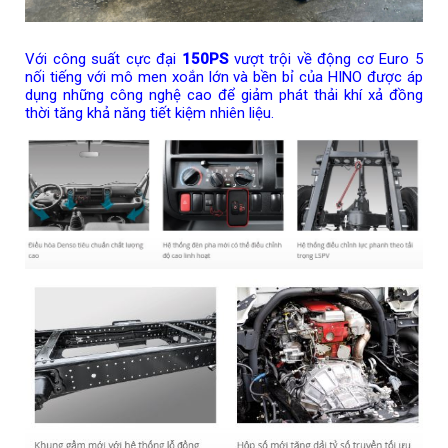
Với công suất cực đại
150PS
vượt trội về động cơ Euro 5
nối tiếng với mô men xoắn lớn và bền bỉ của HINO được áp
dụng những công nghệ cao để giảm phát thải khí xả đồng
thời tăng khả năng tiết kiệm nhiên liệu.