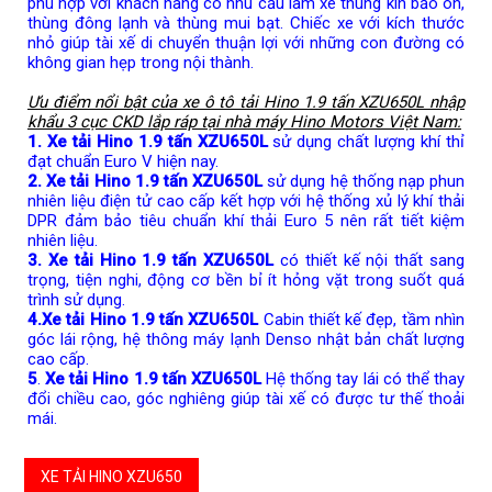
phù hợp với khách hàng có nhu cầu làm xe thùng kín bảo ôn,
thùng đông lạnh và thùng mui bạt. Chiếc xe với kích thước
nhỏ giúp tài xế di chuyển thuận lợi với những con đường có
không gian hẹp trong nội thành.
Ưu điểm nổi bật của xe ô tô tải Hino 1.9 tấn XZU650L nhập
khẩu 3 cục CKD lắp ráp tại nhà máy Hino Motors Việt Nam:
1. Xe tải Hino 1.9 tấn XZU650L
sử dụng chất lượng khí thỉ
đạt chuẩn Euro V hiện nay.
2. Xe tải Hino 1.9 tấn XZU650L
sử dụng hệ thống nạp phun
nhiên liệu điện tử cao cấp kết hợp với hệ thống xủ lý khí thải
DPR đảm bảo tiêu chuẩn khí thải Euro 5 nên rất tiết kiệm
nhiên liệu.
3. Xe tải Hino 1.9 tấn XZU650L
có thiết kế nội thất sang
trọng, tiện nghi, động cơ bền bỉ ít hỏng vặt trong suốt quá
trình sử dụng.
4.Xe tải Hino 1.9 tấn XZU650L
Cabin thiết kế đẹp, tầm nhìn
góc lái rộng, hệ thông máy lạnh Denso nhật bản chất lượng
cao cấp.
5
.
Xe tải Hino 1.9 tấn XZU650L
Hệ thống tay lái có thể thay
đổi chiều cao, góc nghiêng giúp tài xế có được tư thế thoải
mái.
XE TẢI HINO XZU650