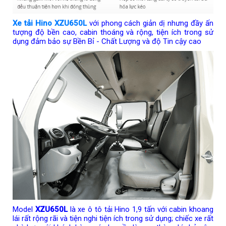
Xe tải Hino XZU650L
với phong cách giản dị nhưng đầy ấn
tượng độ bền cao, cabin thoáng và rộng, tiện ích trong sử
dụng đảm bảo sự Bền Bỉ - Chất Lượng và độ Tin cậy cao
Model
XZU650L
là xe ô tô tải Hino 1,9 tấn với cabin khoang
lái rất rộng rãi và tiện nghi tiện ích trong sử dụng; chiếc xe rất