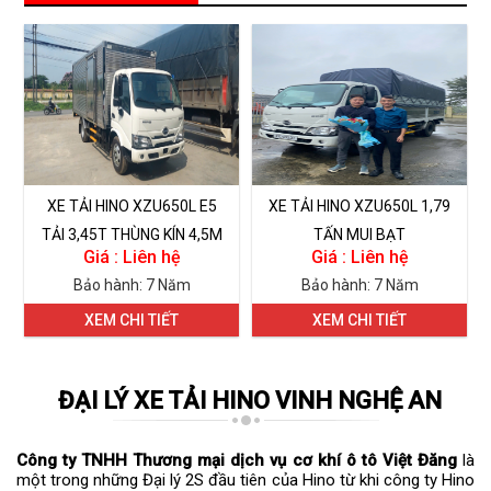
XE TẢI HINO XZU650L E5
XE TẢI HINO XZU650L 1,79
TẢI 3,45T THÙNG KÍN 4,5M
TẤN MUI BẠT
Giá : Liên hệ
Giá : Liên hệ
Bảo hành: 7 Năm
Bảo hành: 7 Năm
XEM CHI TIẾT
XEM CHI TIẾT
ĐẠI LÝ XE TẢI HINO VINH NGHỆ AN
Công ty TNHH Thương mại dịch vụ cơ khí ô tô Việt Đăng
là
một trong những Đại lý 2S đầu tiên của Hino từ khi công ty Hino