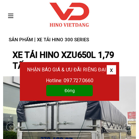
|
SẢN PHẨM
XE TẢI HINO 300 SERIES
XE TẢI HINO XZU650L 1,79
TẤN MUI BẠT
x
NHẬN BÁO GIÁ & ƯU ĐÃI RIÊNG ĐẠI LÝ
Hotline: 097.727.0660
Đóng