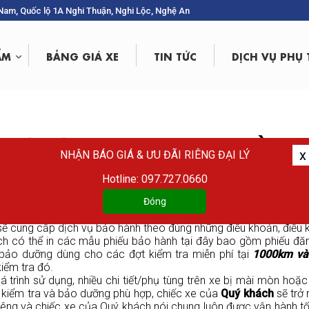
g Nam, Quốc lộ 1A Nghi Thuận, Nghi Lộc, Nghệ An
ẨM
BẢNG GIÁ XE
TIN TỨC
DỊCH VỤ PHỤ
vụ phụ tùng : DỊCH VỤ & PHỤ TÙNG
x
NHẬN BÁO GIÁ & ƯU ĐÃI RIÊNG ĐẠI LÝ
Hotline: 097.727.0660
 HINO MIỀN TRUNG của Quý khách được bảo hành theo các điều khoản, điều kiện 
bảo hành theo đúng những điều khoản, điề
Đóng
TẢI HINO MIỀN TRUNG
của
Quý khách
được bảo hành theo các đ
 sẽ cung cấp dịch vụ bảo hành theo đúng những điều khoản, điều k
 có thể in các mẫu phiếu bảo hành tại đây bao gồm phiếu đăn
 bảo dưỡng dùng cho các đợt kiểm tra miễn phí tại
1000km và
kiểm tra đó.
trình sử dụng, nhiều chi tiết/phụ tùng trên xe bị mài mòn hoặ
kiểm tra và bảo dưỡng phù hợp, chiếc xe của
Quý khách
sẽ trở 
riêng và chiếc xe của Quý khách nói chung luôn được vận hành t