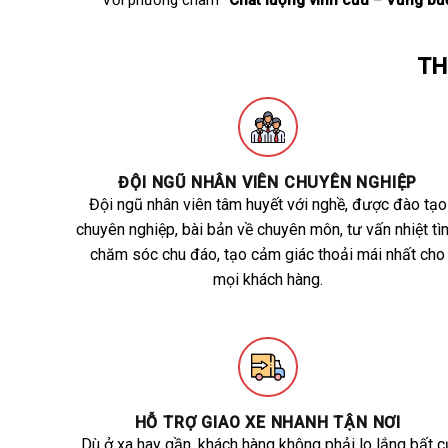
Với phương châm
“Chất lượng vĩnh cửu – Vững bư
TH
ĐỘI NGŨ NHÂN VIÊN CHUYÊN NGHIỆP
Đội ngũ nhân viên tâm huyết với nghề, được đào tạo
chuyên nghiệp, bài bản về chuyên môn, tư vấn nhiệt tìn
chăm sóc chu đáo, tạo cảm giác thoải mái nhất cho
mọi khách hàng.
HỖ TRỢ GIAO XE NHANH TẬN NƠI
Dù ở xa hay gần, khách hàng không phải lo lắng bất c