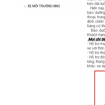
kéo dài tu
XE MÔI TRƯỜNG HINO
Hiện nay
bảo dưỡng 
thoại, tru
định chính
hàng có th
Bảo dưỡng 
Khách hàng
Mọi chi t
- Hỗ trợ mu
xe với thời
- Hỗ trợ th
- Hỗ trợ đ
lửng, thùn
khác: xe ép