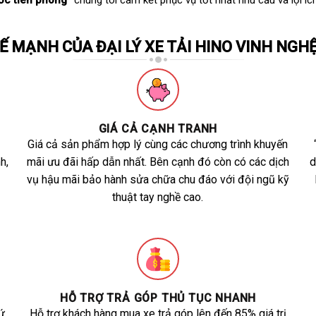
ớc tiên phong”
chúng tôi cam kết phục vụ tốt nhất nhu cầu và lợi íc
Ế MẠNH CỦA ĐẠI LÝ XE TẢI HINO VINH NGH
GIÁ CẢ CẠNH TRANH
Giá cả sản phẩm hợp lý cùng các chương trình khuyến
h,
mãi ưu đãi hấp dẫn nhất. Bên cạnh đó còn có các dịch
d
vụ hậu mãi bảo hành sửa chữa chu đáo với đội ngũ kỹ
thuật tay nghề cao.
HỖ TRỢ TRẢ GÓP THỦ TỤC NHANH
ứ
Hỗ trợ khách hàng mua xe trả góp lên đến 85% giá trị