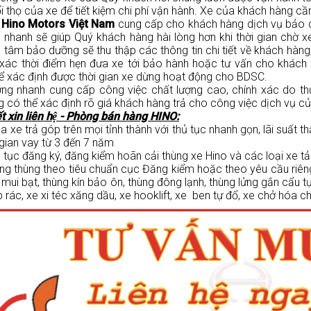
ổi thọ của xe để tiết kiệm chi phí vận hành. Xe của khách hàng c
,
Hino Motors Việt Nam
cung cấp cho khách hàng dịch vụ bảo d
nhanh sẽ giúp Quý khách hàng hài lòng hơn khi thời gian chờ 
ng tâm bảo dưỡng sẽ thu thập các thông tin chi tiết về khách hàng
 xác thời điểm hẹn đưa xe tới bảo hành hoặc tư vấn cho khách 
ể xác định được thời gian xe dừng hoạt động cho BDSC.
nhanh cung cấp công việc chất lượng cao, chính xác do thực 
 có thể xác định rõ giá khách hàng trả cho công việc dịch vụ của
iết xin liên hệ - Phòng bán hàng HINO:
a xe trả góp trên mọi tỉnh thành với thủ tục nhanh gọn, lãi suất t
 gian vay từ 3 đến 7 năm
ủ tục đăng ký, đăng kiểm hoãn cải thùng xe Hino và các loại xe tả
óng thùng theo tiêu chuẩn cục Đăng kiểm hoặc theo yêu cầu riên
g mui bạt, thùng kín bảo ôn, thùng đông lạnh, thùng lửng gắn cẩu 
 rác, xe xi téc xăng dầu, xe hooklift, xe ben tự đổ, xe chở hóa chấ