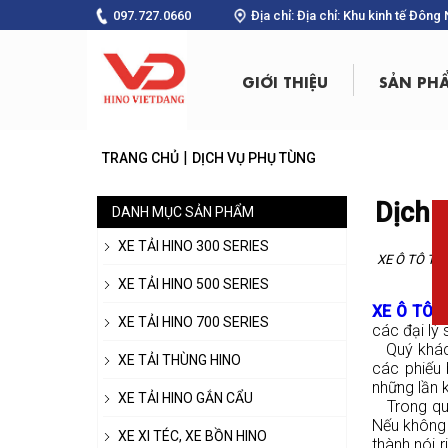
097.727.0660
Địa chỉ: Địa chỉ: Khu kinh tế Đôn
GIỚI THIỆU
SẢN PH
|
TRANG CHỦ
DỊCH VỤ PHỤ TÙNG
Dịch 
DANH MỤC SẢN PHẨM
XE TẢI HINO 300 SERIES
XE Ô TÔ TẢI
XE TẢI HINO 500 SERIES
XE Ô TÔ 
XE TẢI HINO 700 SERIES
các đại lý
Quý khách
XE TẢI THÙNG HINO
các phiếu
những lần 
XE TẢI HINO GẮN CẨU
Trong quá 
Nếu không 
XE XI TÉC, XE BỒN HINO
thành nói 