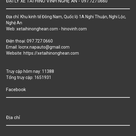
ĐẠI LÝ XE TẢI HINO VINH NGHỆ AN - 097.727.0660
Địa chỉ: Khu kinh tế Đông Nam, Quốc lộ 1A Nghi Thuận, Nghi Lộc,
Nghệ An
Web: xetaihinonghean.com - hinovinh.com
Điện thoại: 097.727.0660
Email: locnx.napauto@gmail.com
Website:
https://xetaihinonghean.com
Truy cập hôm nay: 11388
Tổng truy cập: 1651931
Facebook
Địa chỉ