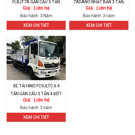
FL8JT7A GẮN CẨU 5 TẤN
TADANO NHẬT BẢN 3 TẤN,
Giá : Liên hệ
Giá : Liên hệ
TADANO TM-ZE503H
5 TẤN, 8 TẤN
Bảo hành: 3 Năm
Bảo hành: 3 năm
XEM CHI TIẾT
XEM CHI TIẾT
XE TẢI HINO FC9JLTC 6.4
TẤN GẮN CẨU 3 TẤN 4 ĐỐT
Giá : Liên hệ
TADANO ZE304MH
Bảo hành: 3 năm
XEM CHI TIẾT