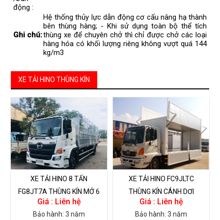
động :
Hệ thống thủy lực dẫn động cơ cấu nâng hạ thành
bên thùng hàng; - Khi sử dụng toàn bộ thể tích
Ghi chú:
thùng xe để chuyên chở thì chỉ được chở các loại
hàng hóa có khối lượng riêng không vượt quá 144
kg/m3
XE TẢI HINO THÙNG KÍN
XE TẢI HINO 8 TẤN
XE TẢI HINO FC9JLTC
FG8JT7A THÙNG KÍN MỞ 6
THÙNG KÍN CÁNH DƠI
Giá : Liên hệ
Giá : Liên hệ
CỬA HÔNG
Bảo hành: 3 năm
Bảo hành: 3 năm