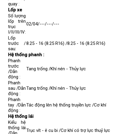
quay :
Lốp xe
Số lượng
lốp trên
02/04/---/---/---
trục
I/II/III/IV:
Lốp
trước /
8.25 - 16 (8.25 R16) /8.25 - 16 (8.25 R16)
sau:
Hệ thống phanh :
Phanh
trước
Tang trống /Khí nén - Thủy lực
/Dẫn
động :
Phanh
sau /Dẫn
Tang trống /Khí nén - Thủy lực
động :
Phanh
tay /Dẫn
Tác động lên hệ thống truyền lực /Cơ khí
động :
Hệ thống lái
Kiểu hệ
thống lái
Trục vít - ê cu bi /Cơ khí có trợ lực thuỷ lực
/Dẫn