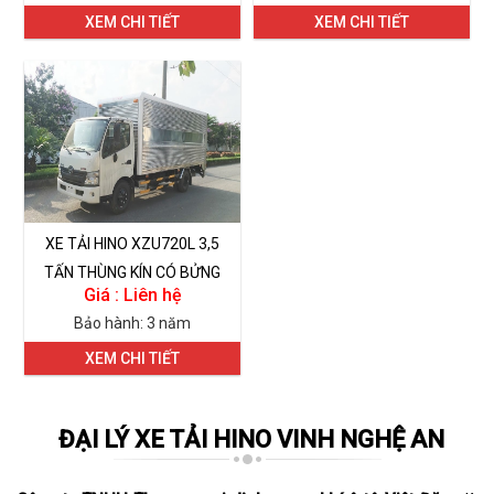
XEM CHI TIẾT
XEM CHI TIẾT
XE TẢI HINO XZU720L 3,5
TẤN THÙNG KÍN CÓ BỬNG
Giá : Liên hệ
NÂNG HẠ HÀNG
Bảo hành: 3 năm
XEM CHI TIẾT
ĐẠI LÝ XE TẢI HINO VINH NGHỆ AN