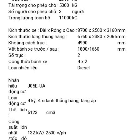
Tải trọng cho phép chở :
5300
kG
Số người cho phép chở :
3
người
Trọng lượng toàn bộ :
11000
kG
Kích thước xe : Dài x Rộng x Cao :
8700 x 2500 x 3160
mm
Kích thước lòng thùng hàng :
6760 x 2380 x 2065
mm
Khoảng cách trục :
4990
mm
Vết bánh xe trước / sau :
1800/1660
mm
Số trục :
2
Công thức bánh xe :
4 x 2
Loại nhiên liệu :
Diesel
Nhãn
hiệu
J05E-UA
động cơ:
Loại
4 kỳ, 4 xi lanh thẳng hàng, tăng áp
động cơ:
Thể tích
5123 cm3
:
Công
suất lớn
nhất
132 kW/ 2500 v/ph
/tốc độ