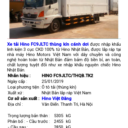
Xe tải Hino FC9JLTC thùng kín cánh dơi
được nhập khẩu
linh kiện 3 cục CKD 100% từ Hino Nhật Bản, được lắp ráp tại
nhà máy Hino Motors Việt Nam với dây chuyền và công
nghệ hoàn toàn từ Nhật Bản đảm bảm độ bền bỉ, an toàn,
chất lượng tuyệt đối như xe nhập khẩu nguyên chiếc Hino
Nhật Bản.
Nhãn hiệu :
HINO FC9JLTC/THQB.TK2
Ngày cấp :
25/01/2019
Loại phương tiện :
Ô tô tải (thùng kín)
Xuất xứ :
Nhật Bản lắp ráp Việt Nam
Cơ sở sản xuất :
Hino Việt Đăng
Địa chỉ :
Văn Điển. Thanh Trì, Hà Nội
Trọng lượng bản thân :
5305
kG
Phân bố : - Cầu trước :
2455
kG
- Cầu sau :
2850
kG