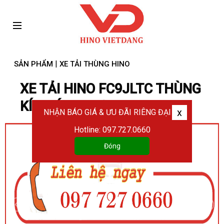
|
SẢN PHẨM
XE TẢI THÙNG HINO
XE TẢI HINO FC9JLTC THÙNG
KÍN CÁNH DƠI
x
NHẬN BÁO GIÁ & ƯU ĐÃI RIÊNG ĐẠI LÝ
Hotline: 097.727.0660
Đóng