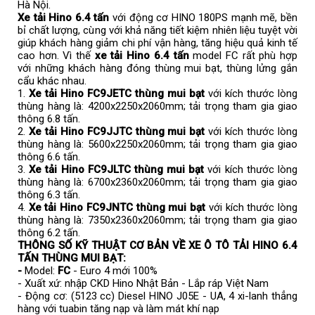
Hà Nội.
Xe tải Hino 6.4 tấn
với động cơ HINO 180PS mạnh mẽ, bền
bỉ chất lượng, cùng với khả năng tiết kiệm nhiên liệu tuyệt vời
giúp khách hàng giảm chi phí vận hàng, tăng hiệu quả kinh tế
cao hơn. Vì thế
xe tải Hino 6.4 tấn
model FC rất phù hợp
với những khách hàng đóng thùng mui bạt, thùng lửng gắn
cẩu khác nhau.
1.
Xe tải Hino FC9JETC thùng mui bạt
với kích thước lòng
thùng hàng là: 4200x2250x2060mm; tải trọng tham gia giao
thông 6.8 tấn.
2.
Xe tải Hino FC9JJTC thùng mui bạt
với kích thước lòng
thùng hàng là: 5600x2250x2060mm; tải trọng tham gia giao
thông 6.6 tấn.
3.
Xe tải Hino FC9JLTC thùng mui bạt
với kích thước lòng
thùng hàng là: 6700x2360x2060mm; tải trọng tham gia giao
thông 6.3 tấn.
4.
Xe tải Hino FC9JNTC thùng mui bạt
với kích thước lòng
thùng hàng là: 7350x2360x2060mm; tải trọng tham gia giao
thông 6.2 tấn.
THÔNG SỐ KỸ THUẬT CƠ BẢN VỀ XE Ô TÔ TẢI HINO 6.4
TẤN THÙNG MUI BẠT:
-
Model:
FC
- Euro 4 mới 100%
- Xuất xứ: nhập CKD Hino Nhật Bản - Lắp ráp Việt Nam
- Động cơ: (5123 cc) Diesel HINO J05E - UA, 4 xi-lanh thẳng
hàng với tuabin tăng nạp và làm mát khí nạp