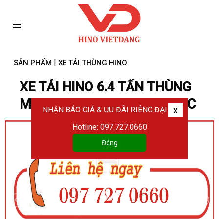
|
SẢN PHẨM
XE TẢI THÙNG HINO
XE TẢI HINO 6.4 TẤN THÙNG
MUI BẠT FC9JLTC - FC9JNTC
x
NHẬN BÁO GIÁ & ƯU ĐÃI RIÊNG ĐẠI LÝ
Hotline: 097.727.0660
Đóng