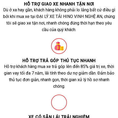
HỖ TRỢ GIAO XE NHANH TẬN NƠI
Dù ở xa hay gần, khách hàng không phải lo lắng bất cứ điều gì
bởi khi mua xe tại ĐẠI LÝ XE TẢI HINO VINH NGHỆ AN, chúng
tôi sẽ giao xe tận nơi, nhanh chóng đúng thời hạn theo yêu
cầu của quý khách.
HỖ TRỢ TRẢ GÓP THỦ TỤC NHANH
Hỗ trợ khách hàng mua xe trả góp lên đến 85% giá trị xe, thời
gian vay tối đa 7 năm, lãi tính theo dư nợ giảm dần. Đảm bảo
thủ tục đơn giản, nhanh gọn, thời gian xử lý hồ sơ nhanh
chóng.
XE CÓ SẴN LÁI TRẢI NGHIỆM