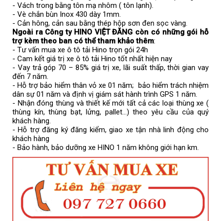
- Vách trong bằng tôn mạ nhôm ( tôn lạnh).
- Vè chắn bùn Inox 430 dày 1mm.
- Cản hông, cản sau bằng thép hộp sơn đen sọc vàng.
Ngoài ra Công ty HINO VIỆT ĐĂNG còn có những gói hỗ
trợ kèm theo ban có thể tham khảo thêm
:
- Tư vấn mua xe ô tô tải Hino trọn gói 24h
- Cam kết giá trị xe ô tô tải Hino tốt nhất hiện nay
- Vay trả góp 70 – 85% giá trị xe, lãi suất thấp, thời gian vay
đến 7 năm.
- Hỗ trợ bảo hiểm thân vỏ xe 01 năm; bảo hiểm trách nhiệm
dân sự 01 năm và định vị giám sát hành trình GPS 1 năm.
- Nhận đóng thùng và thiết kế mới tất cả các loại thùng xe (
thùng kín, thùng bạt, lửng, pallet...) theo yêu cầu của quý
khách hàng.
- Hỗ trợ đăng ký đăng kiểm, giao xe tận nhà linh động cho
khách hàng
- Bảo hành, bảo dưỡng xe HINO 1 năm không giới hạn km.