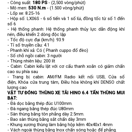
- Công suất:
180 PS
- (2,500 vòng/phút)
- Mô men:
530 N.m
- (1.500 vòng/phút)
- Lốp xe: 8.25-16
- Hộp số: LX06S - 6 số tiến và 1 số lùi, đồng tốc từ số 1 đến
số 6
- Hệ thống phanh: Hệ thống phanh thủy lực dẫn động khí
nén, điều khiển 2 dòng độc lập
- Tốc độ cực đại (km/h): 93.9
- Tỉ số truyền cầu: 4.1
- Phanh khí xả: Có ( Phanh cuppo đổ đèo)
- Số chỗ ngồi cabin: 3 người
- Thùng nhiên liệu: 200 lít
- Cabin: Cabin kiểu lật với cơ cấu thanh xoắn có giảm chấn
cao su phía sau
- Trang bị cabin: AM/FM Radio kết nối USB, Cửa sổ
điện, Khóa cửa trung tâm, Điều hòa không khí DENSO chất
lượng cao
VẬT TƯ ĐÓNG THÙNG XE TẢI HINO 6.4 TẤN THÙNG MUI
BẠT:
- Đà dọc bằng thép đúc U100mm.
- Đà ngang bằng thép đúc U80mm
- Sàn thùng bằng tôn phẳng dày 2.5mm.
- Bao sàn thùng bằng sắt chấn dày 3mm
- Khung xương thùng làm bằng hộp kẽm 40x40x1.4mm
- Vách ngoài thùng bằng Inox chấn sóng hoặc để phẳng.