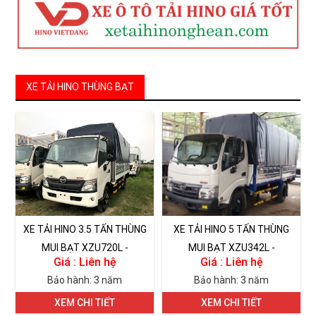
XE TẢI HINO THÙNG BẠT
XE TẢI HINO 3.5 TẤN THÙNG
XE TẢI HINO 5 TẤN THÙNG
MUI BẠT XZU720L -
MUI BẠT XZU342L -
Giá : Liên hệ
Giá : Liên hệ
XZU352L
XZU730L
Bảo hành: 3 năm
Bảo hành: 3 năm
XEM CHI TIẾT
XEM CHI TIẾT