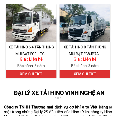
XE TẢI HINO 6.4 TẤN THÙNG
XE TẢI HINO 8 TẤN THÙNG
MUI BẠT FC9JLTC -
MUI BẠT FG8JP7A -
Giá : Liên hệ
Giá : Liên hệ
FC9JNTC
FG8JT7A
Bảo hành: 3 năm
Bảo hành: 3 năm
XEM CHI TIẾT
XEM CHI TIẾT
ĐẠI LÝ XE TẢI HINO VINH NGHỆ AN
Công ty TNHH Thương mại dịch vụ cơ khí ô tô Việt Đăng
là
một trong những Đại lý 2S đầu tiên của Hino từ khi công ty Hino