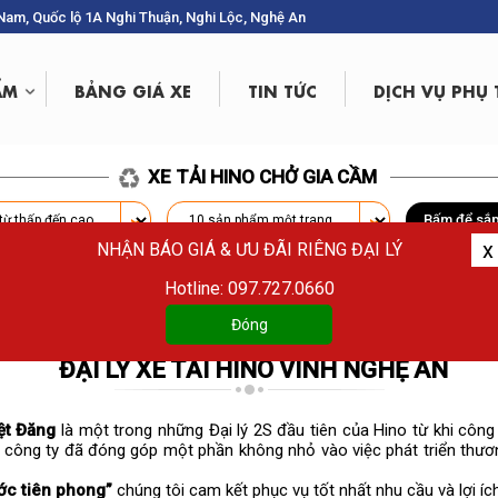
g Nam, Quốc lộ 1A Nghi Thuận, Nghi Lộc, Nghệ An
ẨM
BẢNG GIÁ XE
TIN TỨC
DỊCH VỤ PHỤ
XE TẢI HINO CHỞ GIA CẦM
Bấm để sắp
x
NHẬN BÁO GIÁ & ƯU ĐÃI RIÊNG ĐẠI LÝ
Tạm thời chưa cập nhật
Hotline: 097.727.0660
Đóng
ĐẠI LÝ XE TẢI HINO VINH NGHỆ AN
ệt Đăng
là một trong những Đại lý 2S đầu tiên của Hino từ khi côn
 công ty đã đóng góp một phần không nhỏ vào việc phát triển thươn
ớc tiên phong”
chúng tôi cam kết phục vụ tốt nhất nhu cầu và lợi íc