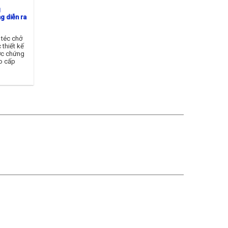
g
g diễn ra
 téc chở
thiết kế
ợc chứng
o cấp