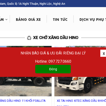
g Nam, Quốc lộ 1A Nghi Thuận, Nghi Lộc, Nghệ An
ẨM
BẢNG GIÁ XE
TIN TỨC
DỊCH VỤ PHỤ
XE CHỞ XĂNG DẦU HINO
x
NHẬN BÁO GIÁ & ƯU ĐÃI RIÊNG ĐẠI LÝ
Hotline: 097.727.0660
Đóng
ĂNG DẦU HINO 11 KHỐI FG8JJ7A
XE TAI HINO XITEC XĂNG DẦU 8 KHỐ