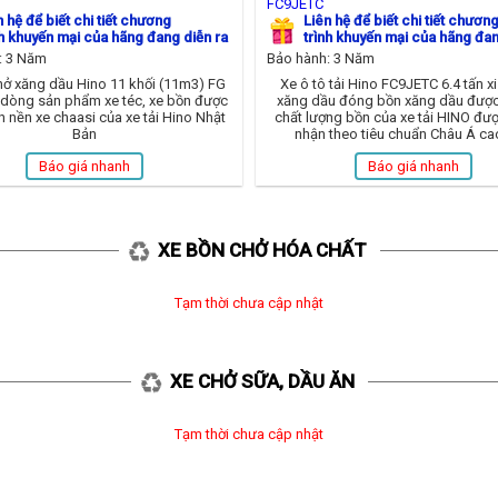
FC9JETC
n hệ để biết chi tiết chương
Liên hệ để biết chi tiết chươn
nh khuyến mại của hãng đang diễn ra
trình khuyến mại của hãng đan
: 3 Năm
Bảo hành: 3 Năm
hở xăng dầu Hino 11 khối (11m3) FG
Xe ô tô tải Hino FC9JETC 6.4 tấn xi
 dòng sản phẩm xe téc, xe bồn được
xăng dầu đóng bồn xăng dầu được 
n nền xe chaasi của xe tải Hino Nhật
chất lượng bồn của xe tải HINO đư
Bản
nhận theo tiêu chuẩn Châu Á ca
Báo giá nhanh
Báo giá nhanh
XE BỒN CHỞ HÓA CHẤT
Tạm thời chưa cập nhật
XE CHỞ SỮA, DẦU ĂN
Tạm thời chưa cập nhật