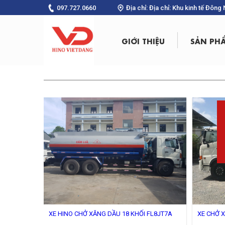
097.727.0660
Địa chỉ: Địa chỉ: Khu kinh tế Đôn
GIỚI THIỆU
SẢN PH
XE HINO CHỞ XĂNG DẦU 18 KHỐI FL8JT7A
XE CHỞ X