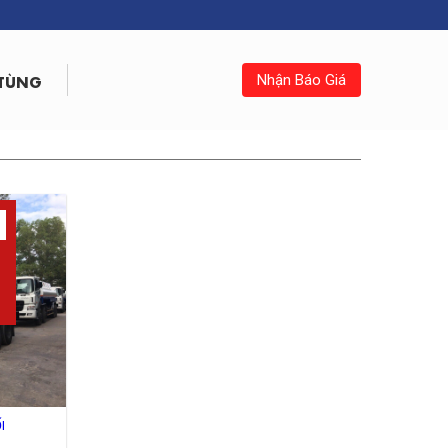
 TÙNG
Nhận Báo Giá
I