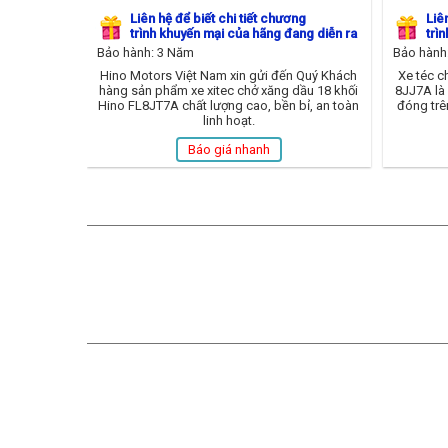
Liên hệ để biết chi tiết chương
Liê
trình khuyến mại của hãng đang diễn ra
trì
Bảo hành: 3 Năm
Bảo hành
Hino Motors Việt Nam xin gửi đến Quý Khách
Xe téc c
hàng sản phẩm xe xitec chở xăng dầu 18 khối
8JJ7A là
Hino FL8JT7A chất lượng cao, bền bỉ, an toàn
đóng trê
linh hoạt.
Báo giá nhanh