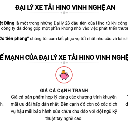
ĐẠI LÝ XE TẢI HINO VINH NGHỆ AN
ệt Đăng
là một trong những Đại lý 2S đầu tiên của Hino từ khi côn
 công ty đã đóng góp một phần không nhỏ vào việc phát triển thươn
ớc tiên phong”
chúng tôi cam kết phục vụ tốt nhất nhu cầu và lợi íc
Ế MẠNH CỦA ĐẠI LÝ XE TẢI HINO VINH NGH
GIÁ CẢ CẠNH TRANH
Giá cả sản phẩm hợp lý cùng các chương trình khuyến
h,
mãi ưu đãi hấp dẫn nhất. Bên cạnh đó còn có các dịch
d
vụ hậu mãi bảo hành sửa chữa chu đáo với đội ngũ kỹ
thuật tay nghề cao.