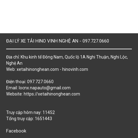
ĐẠI LÝ XE TẢI HINO VINH NGHỆ AN - 097.727.0660
Địa chỉ: Khu kinh tế Đông Nam, Quốc lộ 1A Nghi Thuận, Nghi Lộc,
Nghệ An
Web: xetaihinonghean.com - hinovinh.com
Điện thoại: 097.727.0660
Email: locnx.napauto@gmail.com
Website:
https://xetaihinonghean.com
Truy cập hôm nay: 11452
Tổng truy cập: 1651443
Facebook